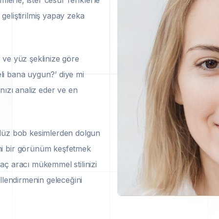
mlerle, ister cesur renklerle
 geliştirilmiş yapay zeka
 ve yüz şeklinize göre
deli bana uygun?’ diye mi
nızı analiz eder ve en
 düz bob kesimlerden dolgun
ni bir görünüm keşfetmek
aç aracı mükemmel stilinizi
llendirmenin geleceğini