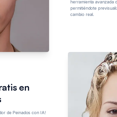
herramienta avanzada de
permitiéndote previsual
cambio real.
atis en
s
ador de Peinados con IA!